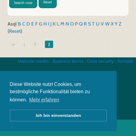
Reset
Search now
A
sql
B
C
D
E
F
G
H
I
J
K
L
M
N
O
P
Q
R
S
T
U
V
W
X
Y
Z
(
Reset
)
«
1
2
Website credits
|
Business terms
|
Data security
|
Kontakt
Diese Website nutzt Cookies, um
bestmögliche Funktionalität bieten zu
können.
Mehr erfahren
Ich bin einverstanden