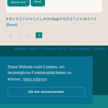
Reset
Search now
A
B
C
D
E
F
G
H
I
J
K
L
M
N
O
sql
P
Q
R
S
T
U
V
W
X
Y
Z
(
Reset
)
«
1
2
Website credits
|
Business terms
|
Data security
|
Kontakt
Diese Website nutzt Cookies, um
bestmögliche Funktionalität bieten zu
können.
Mehr erfahren
Ich bin einverstanden