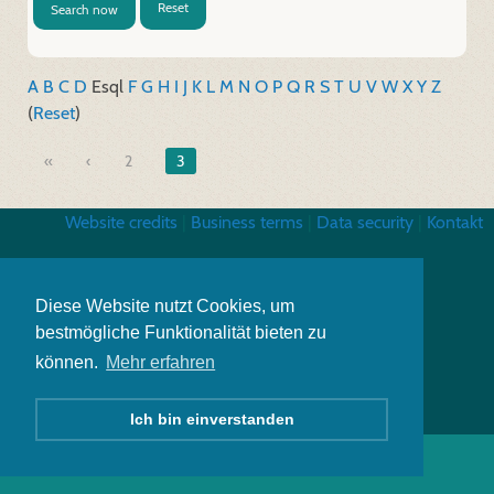
Reset
Search now
A
B
C
D
E
sql
F
G
H
I
J
K
L
M
N
O
P
Q
R
S
T
U
V
W
X
Y
Z
(
Reset
)
«
2
3
Website credits
|
Business terms
|
Data security
|
Kontakt
Diese Website nutzt Cookies, um
bestmögliche Funktionalität bieten zu
können.
Mehr erfahren
Ich bin einverstanden