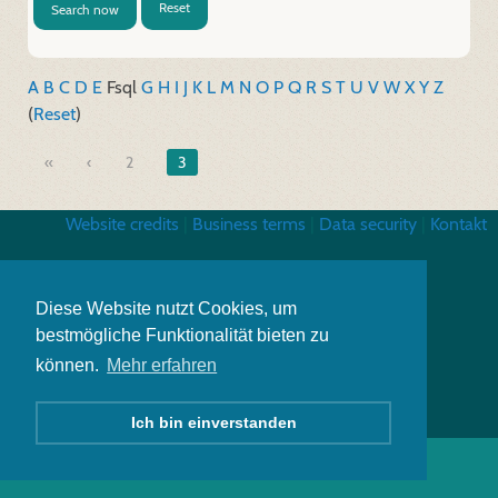
Reset
Search now
A
B
C
D
E
F
sql
G
H
I
J
K
L
M
N
O
P
Q
R
S
T
U
V
W
X
Y
Z
(
Reset
)
«
2
3
Website credits
|
Business terms
|
Data security
|
Kontakt
Diese Website nutzt Cookies, um
bestmögliche Funktionalität bieten zu
können.
Mehr erfahren
Ich bin einverstanden