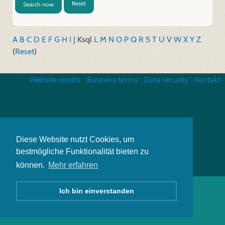
Reset
Search now
A
B
C
D
E
F
G
H
I
J
K
sql
L
M
N
O
P
Q
R
S
T
U
V
W
X
Y
Z
(
Reset
)
Website credits
|
Business terms
|
Data security
|
Kontakt
Diese Website nutzt Cookies, um
bestmögliche Funktionalität bieten zu
können.
Mehr erfahren
Ich bin einverstanden