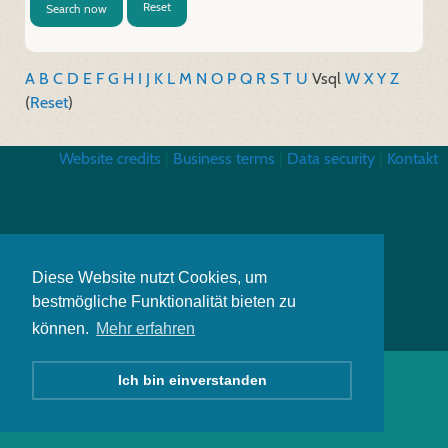
Reset
Search now
A
B
C
D
E
F
G
H
I
J
K
L
M
N
O
P
Q
R
S
T
U
V
sql
W
X
Y
Z
(
Reset
)
Website credits
|
Business terms
|
Data security
|
Kontakt
Diese Website nutzt Cookies, um
bestmögliche Funktionalität bieten zu
können.
Mehr erfahren
Ich bin einverstanden