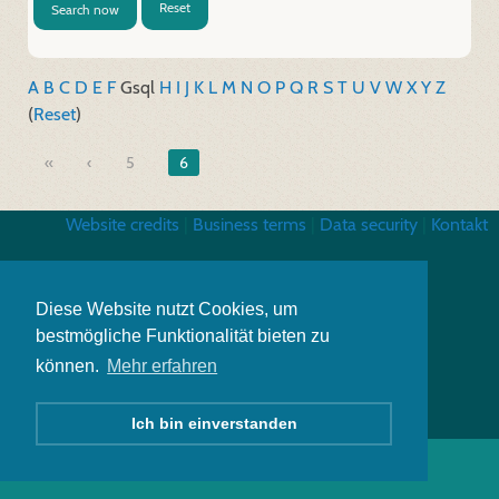
Reset
Search now
A
B
C
D
E
F
G
sql
H
I
J
K
L
M
N
O
P
Q
R
S
T
U
V
W
X
Y
Z
(
Reset
)
«
5
6
Website credits
|
Business terms
|
Data security
|
Kontakt
Diese Website nutzt Cookies, um
bestmögliche Funktionalität bieten zu
können.
Mehr erfahren
Ich bin einverstanden