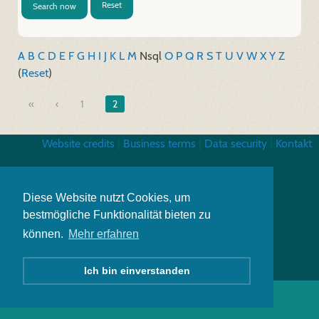
Reset
Search now
A
B
C
D
E
F
G
H
I
J
K
L
M
N
sql
O
P
Q
R
S
T
U
V
W
X
Y
Z
(
Reset
)
«
1
2
Website credits
|
Business terms
|
Data security
|
Kontakt
Diese Website nutzt Cookies, um
bestmögliche Funktionalität bieten zu
können.
Mehr erfahren
Ich bin einverstanden