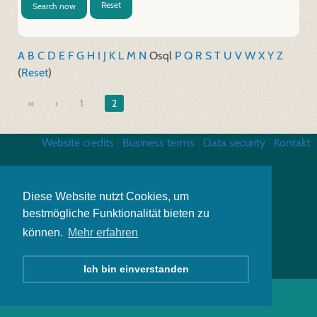
Reset
Search now
A
B
C
D
E
F
G
H
I
J
K
L
M
N
O
sql
P
Q
R
S
T
U
V
W
X
Y
Z
(
Reset
)
«
1
2
Website credits
|
Business terms
|
Data security
|
Kontakt
Diese Website nutzt Cookies, um
bestmögliche Funktionalität bieten zu
können.
Mehr erfahren
Ich bin einverstanden