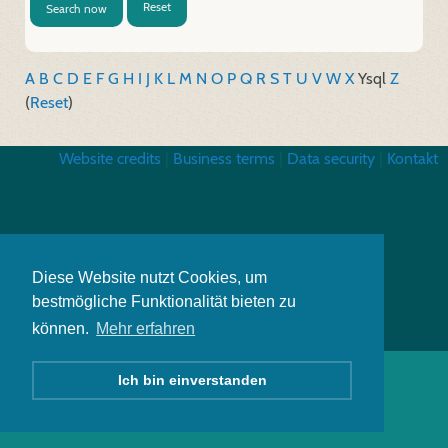
Reset
Search now
A
B
C
D
E
F
G
H
I
J
K
L
M
N
O
P
Q
R
S
T
U
V
W
X
Y
sql
Z
(
Reset
)
Website credits
|
Business terms
|
Data security
|
Kontakt
Diese Website nutzt Cookies, um
bestmögliche Funktionalität bieten zu
können.
Mehr erfahren
Ich bin einverstanden