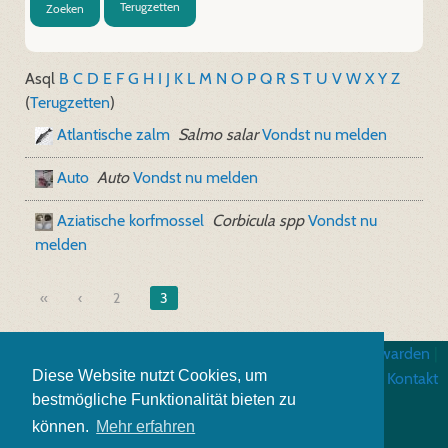
Terugzetten
Zoeken
A
sql
B
C
D
E
F
G
H
I
J
K
L
M
N
O
P
Q
R
S
T
U
V
W
X
Y
Z
(
Terugzetten
)
Atlantische zalm
Salmo salar
Vondst nu melden
Auto
Auto
Vondst nu melden
Aziatische korfmossel
Corbicula spp
Vondst nu
melden
«
2
3
Impressum
|
Algemene gebruiksvoorwarden
|
Diese Website nutzt Cookies, um
Gegevensbescherming
|
Kontakt
bestmögliche Funktionalität bieten zu
können.
Mehr erfahren