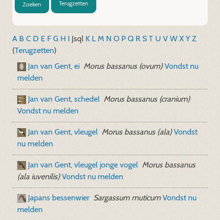
Terugzetten
Zoeken
A
B
C
D
E
F
G
H
I
J
sql
K
L
M
N
O
P
Q
R
S
T
U
V
W
X
Y
Z
(
Terugzetten
)
Jan van Gent, ei
Morus bassanus (ovum)
Vondst nu
melden
Jan van Gent, schedel
Morus bassanus (cranium)
Vondst nu melden
Jan van Gent, vleugel
Morus bassanus (ala)
Vondst
nu melden
Jan van Gent, vleugel jonge vogel
Morus bassanus
(ala iuvenilis)
Vondst nu melden
Japans bessenwier
Sargassum muticum
Vondst nu
melden