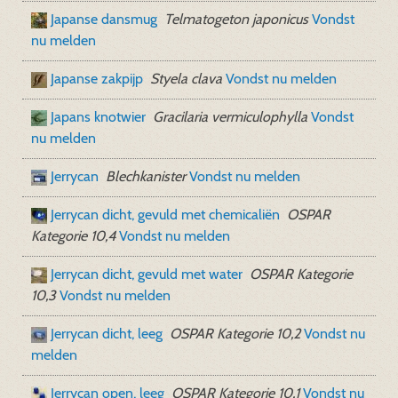
Japanse dansmug
Telmatogeton japonicus
Vondst
nu melden
Japanse zakpijp
Styela clava
Vondst nu melden
Japans knotwier
Gracilaria vermiculophylla
Vondst
nu melden
Jerrycan
Blechkanister
Vondst nu melden
Jerrycan dicht, gevuld met chemicaliën
OSPAR
Kategorie 10,4
Vondst nu melden
Jerrycan dicht, gevuld met water
OSPAR Kategorie
10,3
Vondst nu melden
Jerrycan dicht, leeg
OSPAR Kategorie 10,2
Vondst nu
melden
Jerrycan open, leeg
OSPAR Kategorie 10,1
Vondst nu