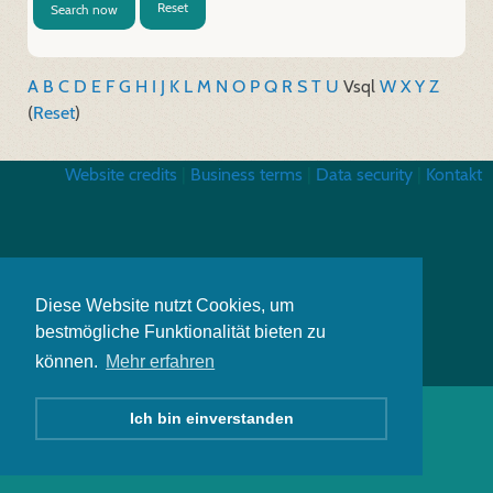
Reset
Search now
A
B
C
D
E
F
G
H
I
J
K
L
M
N
O
P
Q
R
S
T
U
V
sql
W
X
Y
Z
(
Reset
)
Website credits
|
Business terms
|
Data security
|
Kontakt
Diese Website nutzt Cookies, um
bestmögliche Funktionalität bieten zu
können.
Mehr erfahren
Ich bin einverstanden