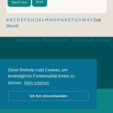
Reset
Search now
A
B
C
D
E
F
G
H
I
J
K
L
M
N
O
P
Q
R
S
T
U
V
W
X
Y
Z
sql
(
Reset
)
Website credits
|
Business terms
|
Data security
|
Kontakt
Diese Website nutzt Cookies, um
bestmögliche Funktionalität bieten zu
können.
Mehr erfahren
Ich bin einverstanden