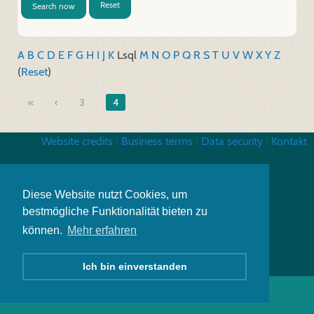
Reset
Search now
A
B
C
D
E
F
G
H
I
J
K
L
sql
M
N
O
P
Q
R
S
T
U
V
W
X
Y
Z
(
Reset
)
«
3
4
Website credits
|
Business terms
|
Data security
|
Kontakt
Diese Website nutzt Cookies, um
bestmögliche Funktionalität bieten zu
können.
Mehr erfahren
Ich bin einverstanden