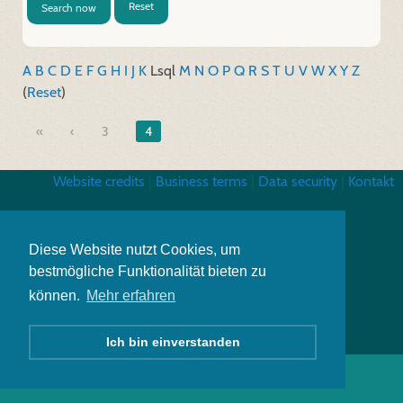
Reset
Search now
A
B
C
D
E
F
G
H
I
J
K
L
sql
M
N
O
P
Q
R
S
T
U
V
W
X
Y
Z
(
Reset
)
«
3
4
Website credits
|
Business terms
|
Data security
|
Kontakt
Diese Website nutzt Cookies, um
bestmögliche Funktionalität bieten zu
können.
Mehr erfahren
Ich bin einverstanden