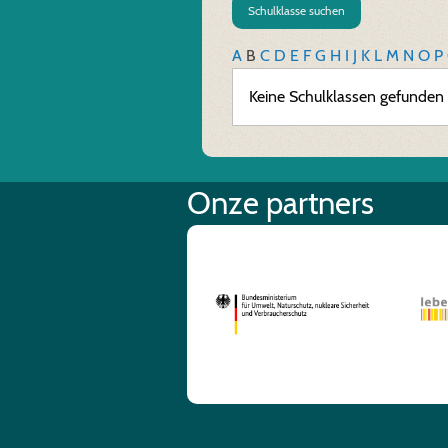
Schulklasse suchen
A
B
C
D
E
F
G
H
I
J
K
L
M
N
O
P
Keine Schulklassen gefunden
Onze partners