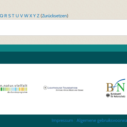
Q
R
S
T
U
V
W
X
Y
Z
(
Zurücksetzen
)
Impressum
|
Algemene gebruiksvoorw