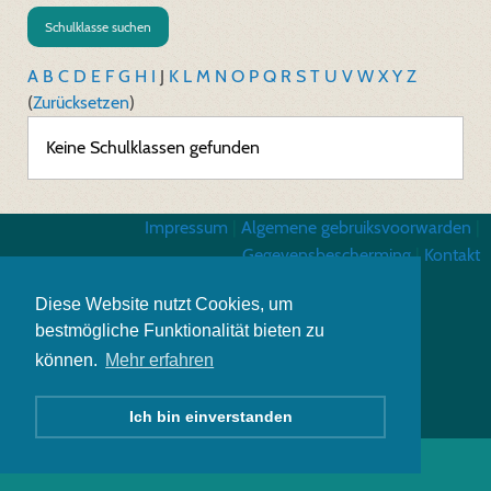
Schulklasse suchen
A
B
C
D
E
F
G
H
I
J
K
L
M
N
O
P
Q
R
S
T
U
V
W
X
Y
Z
(
Zurücksetzen
)
Keine Schulklassen gefunden
Impressum
|
Algemene gebruiksvoorwarden
|
Gegevensbescherming
|
Kontakt
Diese Website nutzt Cookies, um
bestmögliche Funktionalität bieten zu
können.
Mehr erfahren
Ich bin einverstanden