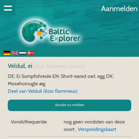
Aanmelden
Velduil, ei
(Asio flammeus (ovum))
DE: Ei Sumpfohreule
EN: Short-eared owl, egg
DK:
Mosehornugle æg
Deel van Velduil (Asio flammeus)
Vondst nu melden
Vondstfrequentie
nog geen vondsten van deze
soort ,
Verspreidingskaart