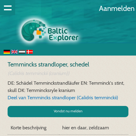
Aanmelden
Temmincks strandloper, schedel
(Calidris temminckii (cranium))
DE: Schädel Temminckstrandläufer
EN: Temminck's stint,
skull
DK: Temmincksryle kranium
Deel van Temmincks strandloper (Calidris temminckii)
Vondst nu melden
Korte beschrijving
hier en daar, zeldzaam