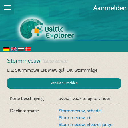
Aanmelden
Stormmeeuw
(Larus canus)
DE: Sturmmöwe
EN: Mew gull
DK: Stormmåge
Vondst nu melden
Korte beschrijving
overal, vaak terug te vinden
Deelinformatie
Stormmeeuw, schedel
Stormmeeuw, ei
Stormmeeuw, vleugel jonge