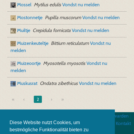
Mossel
Mytilus edulis
Vondst nu melden
Mostonnetje
Pupilla muscorum
Vondst nu melden
Muiltje
Crepidula fornicata
Vondst nu melden
Muizenkeuteltje
Bittium reticulatum
Vondst nu
melden
Muizeoortje
Myosotella myosotis
Vondst nu
melden
Muskusrat
Ondatra zibethicus
Vondst nu melden
«
2
»
Impressum
|
Algemene gebruiksvoorwarden
|
Diese Website nutzt Cookies, um
Gegevensbescherming
|
Kontakt
bestmögliche Funktionalität bieten zu