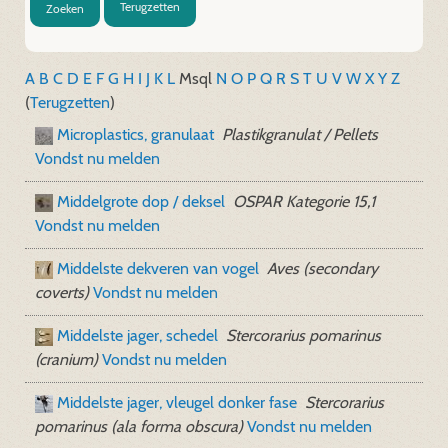
Terugzetten
Zoeken
A
B
C
D
E
F
G
H
I
J
K
L
M
sql
N
O
P
Q
R
S
T
U
V
W
X
Y
Z
(
Terugzetten
)
Microplastics, granulaat
Plastikgranulat / Pellets
Vondst nu melden
Middelgrote dop / deksel
OSPAR Kategorie 15,1
Vondst nu melden
Middelste dekveren van vogel
Aves (secondary
coverts)
Vondst nu melden
Middelste jager, schedel
Stercorarius pomarinus
(cranium)
Vondst nu melden
Middelste jager, vleugel donker fase
Stercorarius
pomarinus (ala forma obscura)
Vondst nu melden