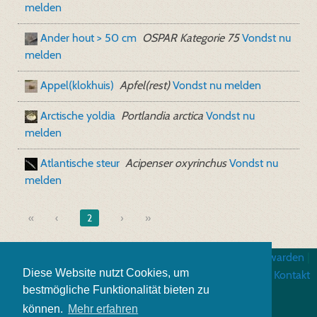
melden
Ander hout > 50 cm
OSPAR Kategorie 75
Vondst nu
melden
Appel(klokhuis)
Apfel(rest)
Vondst nu melden
Arctische yoldia
Portlandia arctica
Vondst nu
melden
Atlantische steur
Acipenser oxyrinchus
Vondst nu
melden
«
2
»
Impressum
|
Algemene gebruiksvoorwarden
|
Diese Website nutzt Cookies, um
Gegevensbescherming
|
Kontakt
bestmögliche Funktionalität bieten zu
können.
Mehr erfahren