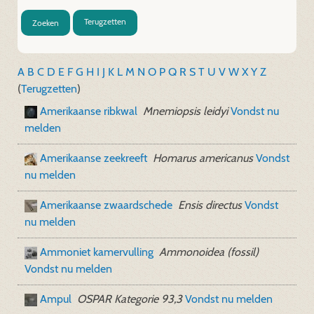
Terugzetten
Zoeken
A
B
C
D
E
F
G
H
I
J
K
L
M
N
O
P
Q
R
S
T
U
V
W
X
Y
Z
(
Terugzetten
)
Amerikaanse ribkwal
Mnemiopsis leidyi
Vondst nu
melden
Amerikaanse zeekreeft
Homarus americanus
Vondst
nu melden
Amerikaanse zwaardschede
Ensis directus
Vondst
nu melden
Ammoniet kamervulling
Ammonoidea (fossil)
Vondst nu melden
Ampul
OSPAR Kategorie 93,3
Vondst nu melden