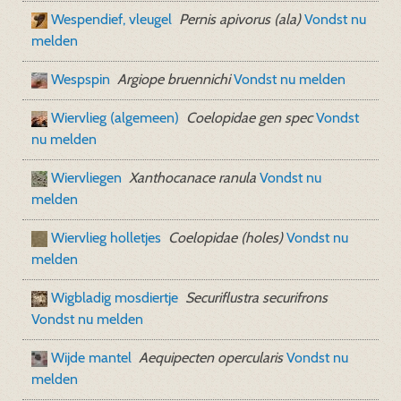
Wespendief, vleugel
Pernis apivorus (ala)
Vondst nu
melden
Wespspin
Argiope bruennichi
Vondst nu melden
Wiervlieg (algemeen)
Coelopidae gen spec
Vondst
nu melden
Wiervliegen
Xanthocanace ranula
Vondst nu
melden
Wiervlieg holletjes
Coelopidae (holes)
Vondst nu
melden
Wigbladig mosdiertje
Securiflustra securifrons
Vondst nu melden
Wijde mantel
Aequipecten opercularis
Vondst nu
melden