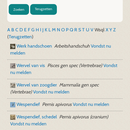
Terugzetten
Zoeken
A
B
C
D
E
F
G
H
I
J
K
L
M
N
O
P
Q
R
S
T
U
V
W
sql
X
Y
Z
(
Terugzetten
)
Werk handschoen
Arbeitshandschuh
Vondst nu
melden
Wervel van vis
Pisces gen spec (Vertrebrae)
Vondst
nu melden
Wervel van zoogdier
Mammalia gen spec
(Vertebrae)
Vondst nu melden
Wespendief
Pernis apivorus
Vondst nu melden
Wespendief, schedel
Pernis apivorus (cranium)
Vondst nu melden