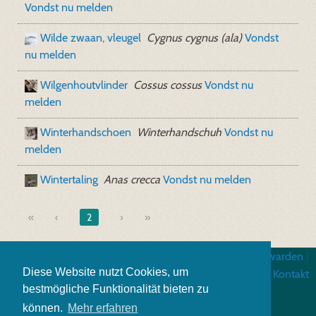
Vondst nu melden
Wilde zwaan, vleugel
Cygnus cygnus (ala)
Vondst
nu melden
Wilgenhoutvlinder
Cossus cossus
Vondst nu
melden
Winterhandschoen
Winterhandschuh
Vondst nu
melden
Wintertaling
Anas crecca
Vondst nu melden
«
2
»
Impressum
|
Algemene gebruiksvoorwarden
|
Diese Website nutzt Cookies, um
Gegevensbescherming
|
Kontakt
bestmögliche Funktionalität bieten zu
können.
Mehr erfahren