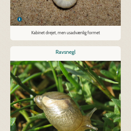
Kabinet drejet, men usadvænlig formet
Ravsnegl