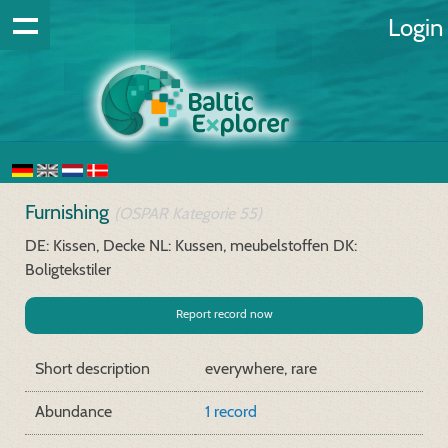
Login
Furnishing
(OSPAR Kategorie 55)
DE: Kissen, Decke
NL: Kussen, meubelstoffen
DK:
Boligtekstiler
Report record now
Short description
everywhere, rare
Abundance
1 record