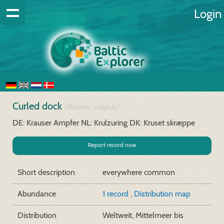
Login
Curled dock
(Rumex crispus)
DE: Krauser Ampfer
NL: Krulzuring
DK: Kruset skræppe
Report record now
Short description
everywhere common
Abundance
1 record
,
Distribution map
Distribution
Weltweit, Mittelmeer bis