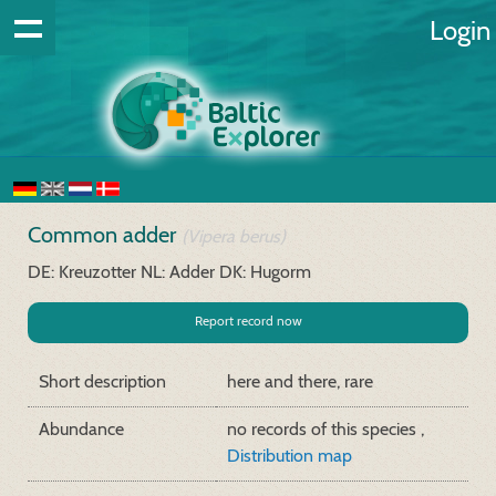
Login
Common adder
(Vipera berus)
DE: Kreuzotter
NL: Adder
DK: Hugorm
Report record now
Short description
here and there, rare
Abundance
no records of this species ,
Distribution map