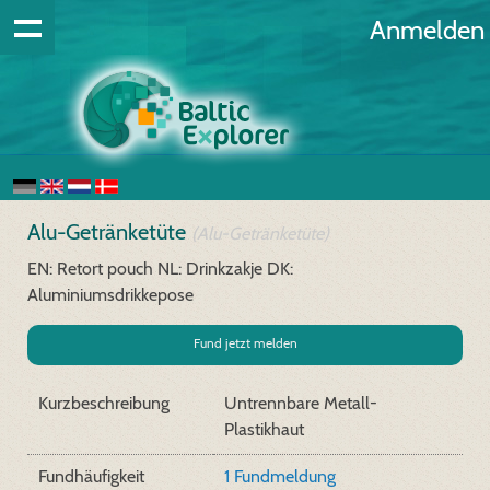
Anmelden
Alu-Getränketüte
(Alu-Getränketüte)
EN: Retort pouch
NL: Drinkzakje
DK:
Aluminiumsdrikkepose
Fund jetzt melden
Kurzbeschreibung
Untrennbare Metall-
Plastikhaut
Fundhäufigkeit
1 Fundmeldung