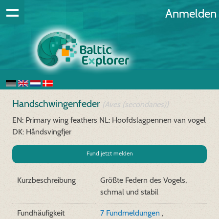
Anmelden
Handschwingenfeder
(Aves (secondaries))
EN: Primary wing feathers
NL: Hoofdslagpennen van vogel
DK: Håndsvingfjer
Fund jetzt melden
Kurzbeschreibung
Größte Federn des Vogels,
schmal und stabil
Fundhäufigkeit
7 Fundmeldungen
,