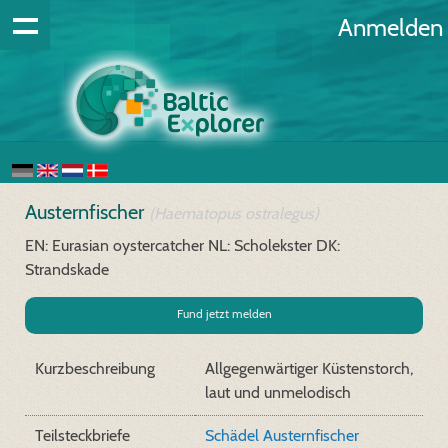
Anmelden
Austernfischer
(Haematopus ostralegus)
EN: Eurasian oystercatcher
NL: Scholekster
DK:
Strandskade
Fund jetzt melden
Kurzbeschreibung
Allgegenwärtiger Küstenstorch,
laut und unmelodisch
Teilsteckbriefe
Schädel Austernfischer