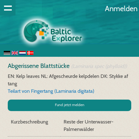
Anmelden
Abgerissene Blattstücke
(Laminaria spec (phylloid))
EN: Kelp leaves
NL: Afgescheurde kelpdelen
DK: Stykke af
tang
Teilart von Fingertang (Laminaria digitata)
Fund jetzt melden
Kurzbeschreibung
Reste der Unterwasser-
Palmenwälder