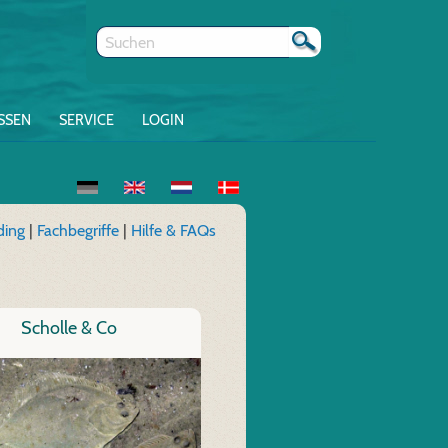
SSEN
SERVICE
LOGIN
ding
|
Fachbegriffe
|
Hilfe & FAQs
Scholle & Co