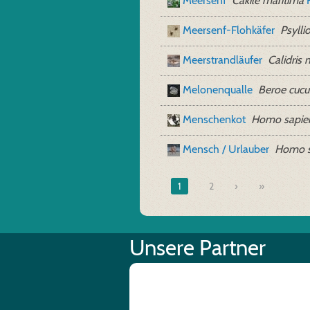
Meersenf
Cakile maritima
Meersenf-Flohkäfer
Psylli
Meerstrandläufer
Calidris 
Melonenqualle
Beroe cuc
Menschenkot
Homo sapien
Mensch / Urlauber
Homo sa
1
2
»
Unsere Partner