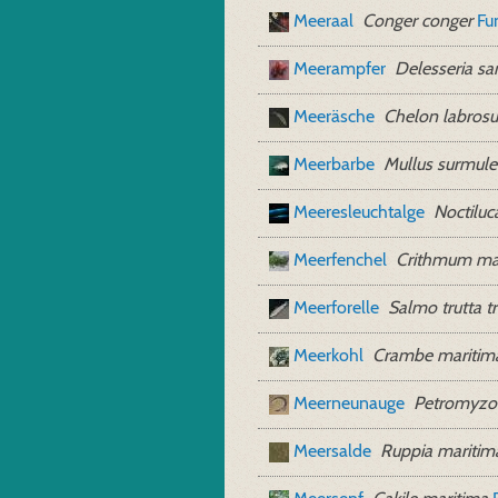
Meeraal
Conger conger
Fu
Meerampfer
Delesseria sa
Meeräsche
Chelon labrosu
Meerbarbe
Mullus surmule
Meeresleuchtalge
Noctiluca
Meerfenchel
Crithmum ma
Meerforelle
Salmo trutta tr
Meerkohl
Crambe maritim
Meerneunauge
Petromyzo
Meersalde
Ruppia maritim