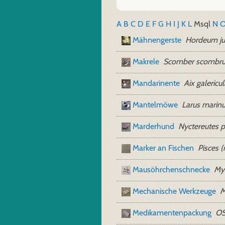
A
B
C
D
E
F
G
H
I
J
K
L
M
sql
N
Mähnengerste
Hordeum j
Makrele
Scomber scombru
Mandarinente
Aix galericu
Mantelmöwe
Larus marin
Marderhund
Nyctereutes 
Marker an Fischen
Pisces 
Mausöhrchenschnecke
My
Mechanische Werkzeuge
M
Medikamentenpackung
OS