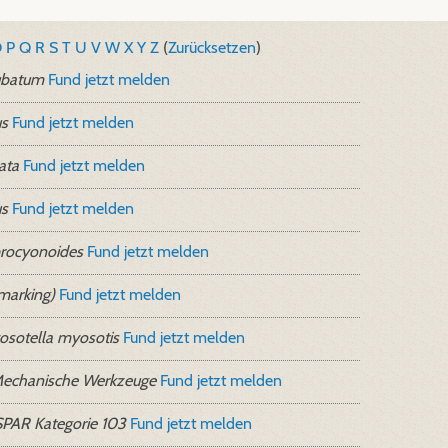
O
P
Q
R
S
T
U
V
W
X
Y
Z
(
Zurücksetzen
)
ubatum
Fund jetzt melden
s
Fund jetzt melden
lata
Fund jetzt melden
us
Fund jetzt melden
procyonoides
Fund jetzt melden
(marking)
Fund jetzt melden
osotella myosotis
Fund jetzt melden
echanische Werkzeuge
Fund jetzt melden
PAR Kategorie 103
Fund jetzt melden