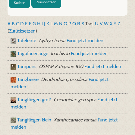
Zurücksetzen
Suchen
A
B
C
D
E
F
G
H
I
J
K
L
M
N
O
P
Q
R
S
T
sql
U
V
W
X
Y
Z
(
Zurücksetzen
)
Tafelente
Aythya ferina
Fund jetzt melden
Tagpfauenauge
Inachis io
Fund jetzt melden
Tampons
OSPAR Kategorie 100
Fund jetzt melden
Tangbeere
Dendrodoa grossularia
Fund jetzt
melden
Tangfliegen groß
Coelopidae gen spec
Fund jetzt
melden
Tangfliegen klein
Xanthocanace ranula
Fund jetzt
melden