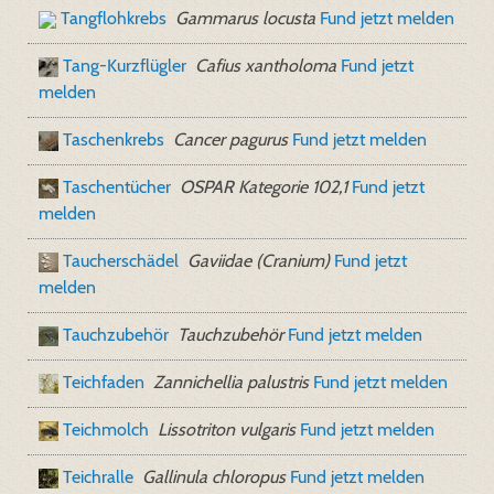
Tangflohkrebs
Gammarus locusta
Fund jetzt melden
Tang-Kurzflügler
Cafius xantholoma
Fund jetzt
melden
Taschenkrebs
Cancer pagurus
Fund jetzt melden
Taschentücher
OSPAR Kategorie 102,1
Fund jetzt
melden
Taucherschädel
Gaviidae (Cranium)
Fund jetzt
melden
Tauchzubehör
Tauchzubehör
Fund jetzt melden
Teichfaden
Zannichellia palustris
Fund jetzt melden
Teichmolch
Lissotriton vulgaris
Fund jetzt melden
Teichralle
Gallinula chloropus
Fund jetzt melden