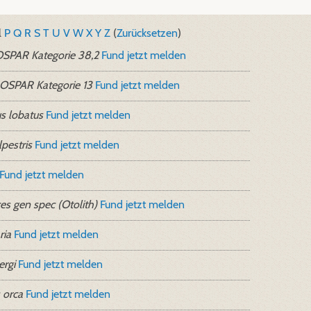
l
P
Q
R
S
T
U
V
W
X
Y
Z
(
Zurücksetzen
)
SPAR Kategorie 38,2
Fund jetzt melden
OSPAR Kategorie 13
Fund jetzt melden
s lobatus
Fund jetzt melden
pestris
Fund jetzt melden
Fund jetzt melden
ces gen spec (Otolith)
Fund jetzt melden
ria
Fund jetzt melden
rgi
Fund jetzt melden
 orca
Fund jetzt melden