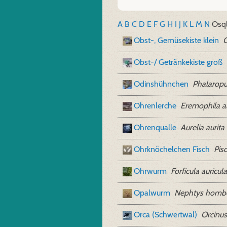
A
B
C
D
E
F
G
H
I
J
K
L
M
N
O
sq
Obst-, Gemüsekiste klein
O
Obst-/ Getränkekiste groß
Odinshühnchen
Phalaropu
Ohrenlerche
Eremophila al
Ohrenqualle
Aurelia aurita
Ohrknöchelchen Fisch
Pis
Ohrwurm
Forficula auricula
Opalwurm
Nephtys hombe
Orca (Schwertwal)
Orcinus